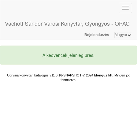
Toggl
naviga
Vachott Sándor Városi Könyvtár, Gyöngyös - OPAC
Bejelentkezés
A kedvencek jelenleg üres.
Corvina könyvtári katalógus v11.6.16-SNAPSHOT
© 2024
Monguz kft.
Minden jog
fenntartva.