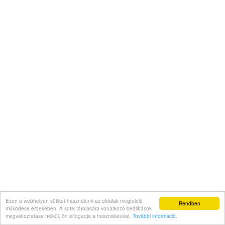
Ezen a webhelyen sütiket használunk az oldalak megfelelő
Rendben
működése érdekében. A sütik tárolására vonatkozó beállítások
megváltoztatása nélkül, ön elfogadja a használatukat.
További információ
.