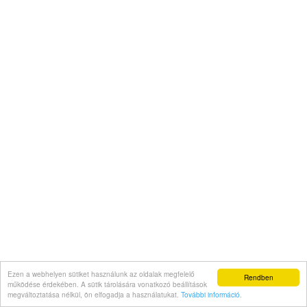
Ezen a webhelyen sütiket használunk az oldalak megfelelő
Rendben
működése érdekében. A sütik tárolására vonatkozó beállítások
megváltoztatása nélkül, ön elfogadja a használatukat.
További információ
.