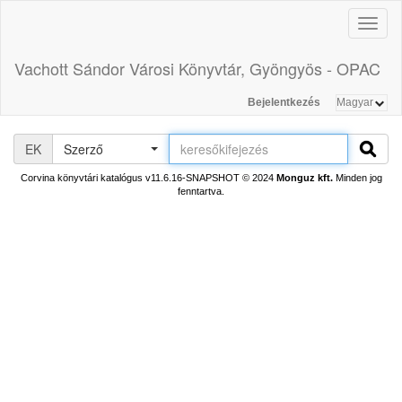
Toggl
naviga
Vachott Sándor Városi Könyvtár, Gyöngyös - OPAC
Bejelentkezés
EK
Szerző
Corvina könyvtári katalógus v11.6.16-SNAPSHOT
© 2024
Monguz kft.
Minden jog
fenntartva.